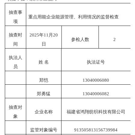
抽查事
重点用能企业能源管理、利用情况的监督检查
项
抽查时
2025年
11
月
20
参检人数
2
间
日
执法人
姓
名
执法证号
员
郑恺
130400060
80
郑勇猛
130400060
82
抽查对
企业名称
福建省鸿翔纺织科技有限公司
象
监管对象编号
913505
813156739984