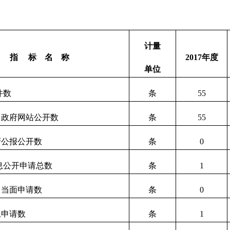
计量
指
标
名
称
2017
年度
单位
件数
条
55
．政府网站公开数
条
55
府公报公开数
条
0
息公开申请总数
条
1
．当面申请数
条
0
上申请数
条
1